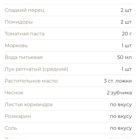
тонкими травяными нотами — одинаково
Сладкий перец
2 шт
хорошее и в горячем, и в охлаждённом виде.
Помидоры
2 шт
Томатная паста
20 г
Морковь
1 шт
Вода питьевая
50 мл
Лук репчатый (средний)
1 шт
Растительное масло
3 ст. ложки
Чеснок
2 зубчика
Листья кориандра
по вкусу
Розмарин
по вкусу
Соль
по вкусу