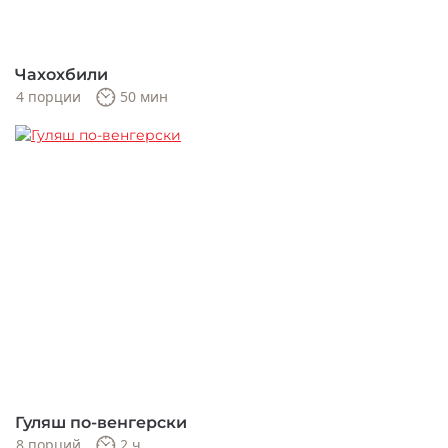
Чахохбили
4 порции
50 мин
Гуляш по-венгерски
8 порций
2 ч