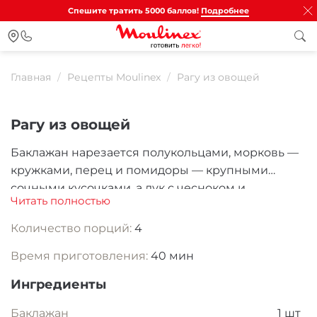
Спешите тратить 5000 баллов!
Подробнее
Главная
Рецепты Moulinex
Рагу из овощей
Рагу из овощей
Баклажан нарезается полукольцами, морковь —
кружками, перец и помидоры — крупными
сочными кусочками, а лук с чесноком и
Читать полностью
кориандром мелко измельчаются. Все овощи
отправляются в разогретое растительное масло,
Количество порций
:
4
дополняются томатной пастой, водой, солью,
Время приготовления:
40 мин
специями и веточкой розмарина, после чего
медленно тушатся под крышкой, наполняя кухню
Ингредиенты
тёплым ароматом.В результате получается
мягкое, сочное рагу с ярким овощным вкусом и
Баклажан
1 шт