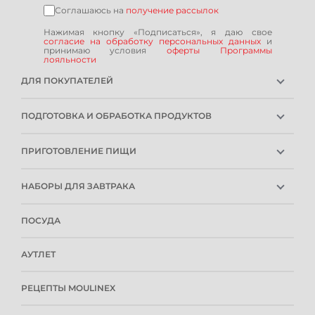
Соглашаюсь на
получение рассылок
Нажимая кнопку «Подписаться», я даю свое
согласие на обработку персональных данных
и
принимаю условия
оферты Программы
лояльности
ДЛЯ ПОКУПАТЕЛЕЙ
ГАРАНТИЯ
ПОДГОТОВКА И ОБРАБОТКА ПРОДУКТОВ
РЕМОНТОПРИГОДНОСТЬ
ПОГРУЖНЫЕ БЛЕНДЕРЫ
СЕРВИСНЫЕ ЦЕНТРЫ
ПРИГОТОВЛЕНИЕ ПИЩИ
СТАЦИОНАРНЫЕ БЛЕНДЕРЫ
РОЗНИЧНЫЕ МАГАЗИНЫ
ХЛЕБОПЕЧКИ
СОКОВЫЖИМАЛКИ
ИНСТРУКЦИИ И FAQ
НАБОРЫ ДЛЯ ЗАВТРАКА
МИНИ-ПЕЧИ
МЯСОРУБКИ
КОНТАКТЫ И РЕКВИЗИТЫ
КОФЕВАРКИ
ФРИТЮРНИЦЫ
ПРИБОРЫ ДЛЯ НАРЕЗКИ
СПОСОБЫ ОПЛАТЫ
ПОСУДА
ЧАЙНИКИ
МУЛЬТИВАРКИ
МИКСЕРЫ
УСЛОВИЯ ДОСТАВКИ
ТОСТЕРЫ
БЛИННИЦЫ
КУХОННЫЕ КОМБАЙНЫ
ОБМЕН И ВОЗВРАТ
АУТЛЕТ
МОРОЖЕНЕЦЫ
АКСЕССУАРЫ ДЛЯ КУХОННЫХ МАШИН
ПОЛИТИКА КОНФИДЕНЦИАЛЬНОСТИ
ПУБЛИЧНАЯ ОФЕРТА
РЕЦЕПТЫ MOULINEX
ПРОГРАММА ЛОЯЛЬНОСТИ