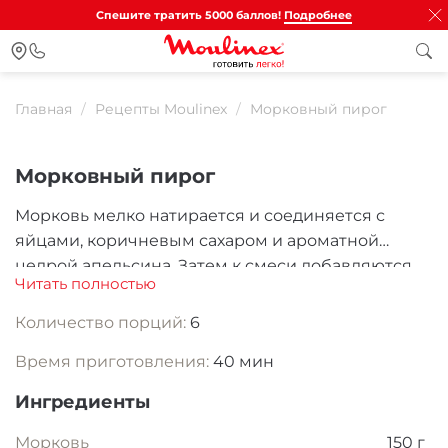
Спешите тратить 5000 баллов!
Подробнее
Главная
Рецепты Moulinex
Морковный пирог
Морковный пирог
Морковь мелко натирается и соединяется с
яйцами, коричневым сахаром и ароматной
цедрой апельсина. Затем к смеси добавляются
Читать полностью
мука, разрыхлитель, корица, мускатный орех,
рубленые грецкие орехи, яблочное пюре и
Количество порций
:
6
растительное масло — получается густое,
Время приготовления:
40 мин
пряное тесто. Оно выпекается до мягкого и
ароматного коржа с тёплыми нотами специй.
Ингредиенты
Остывший пирог покрывается нежным кремом
из взбитого сливочного масла, сахарной пудры и
Морковь
150 г