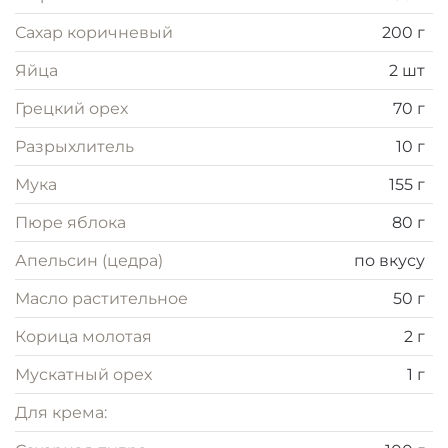
маскарпоне, а сверху посыпается дроблёными
Сахар коричневый
200 г
орехами, создавая мягкий, сливочный и
насыщенный десерт.
Яйца
2 шт
Грецкий орех
70 г
Разрыхлитель
10 г
Мука
155 г
Пюре яблока
80 г
Апельсин (цедра)
по вкусу
Масло растительное
50 г
Корица молотая
2 г
Мускатный орех
1 г
Для крема: