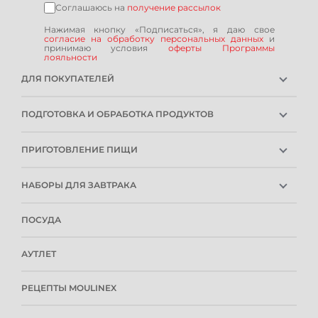
Соглашаюсь на
получение рассылок
Нажимая кнопку «Подписаться», я даю свое
согласие на обработку персональных данных
и
принимаю условия
оферты Программы
лояльности
ДЛЯ ПОКУПАТЕЛЕЙ
ГАРАНТИЯ
ПОДГОТОВКА И ОБРАБОТКА ПРОДУКТОВ
РЕМОНТОПРИГОДНОСТЬ
ПОГРУЖНЫЕ БЛЕНДЕРЫ
СЕРВИСНЫЕ ЦЕНТРЫ
ПРИГОТОВЛЕНИЕ ПИЩИ
СТАЦИОНАРНЫЕ БЛЕНДЕРЫ
РОЗНИЧНЫЕ МАГАЗИНЫ
ХЛЕБОПЕЧКИ
СОКОВЫЖИМАЛКИ
ИНСТРУКЦИИ И FAQ
НАБОРЫ ДЛЯ ЗАВТРАКА
МИНИ-ПЕЧИ
МЯСОРУБКИ
КОНТАКТЫ И РЕКВИЗИТЫ
КОФЕВАРКИ
ФРИТЮРНИЦЫ
ПРИБОРЫ ДЛЯ НАРЕЗКИ
СПОСОБЫ ОПЛАТЫ
ПОСУДА
ЧАЙНИКИ
МУЛЬТИВАРКИ
МИКСЕРЫ
УСЛОВИЯ ДОСТАВКИ
ТОСТЕРЫ
БЛИННИЦЫ
КУХОННЫЕ КОМБАЙНЫ
ОБМЕН И ВОЗВРАТ
АУТЛЕТ
МОРОЖЕНЕЦЫ
АКСЕССУАРЫ ДЛЯ КУХОННЫХ МАШИН
ПОЛИТИКА КОНФИДЕНЦИАЛЬНОСТИ
ПУБЛИЧНАЯ ОФЕРТА
РЕЦЕПТЫ MOULINEX
ПРОГРАММА ЛОЯЛЬНОСТИ