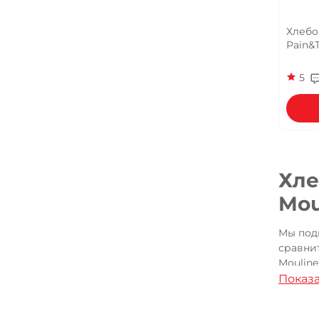
Хлебо
Pain&
5
Хле
Mou
Мы под
сравнит
Mouline
Показа