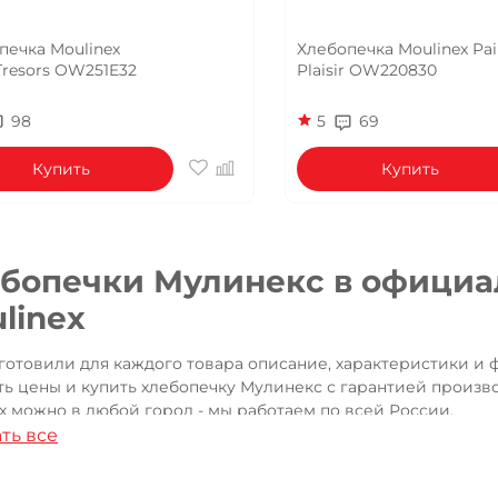
печка Moulinex
Хлебопечка Moulinex Pai
Tresors OW251E32
Plaisir OW220830
98
5
69
Купить
Купить
бопечки Мулинекс в официа
linex
готовили для каждого товара описание, характеристики и 
ь цены и купить хлебопечку Мулинекс с гарантией произво
x можно в любой город - мы работаем по всей России.
ть все