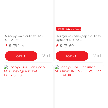
-15% по коду ВЫГОДА
Мясорубка Moulinex HV8
Погружной блендер Moulinex
ME620132
Optichef DD643132
5
144
5
60
Купить
Купить