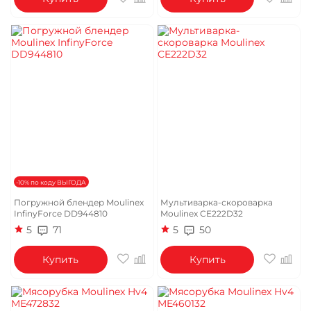
-10% по коду ВЫГОДА
Погружной блендер Moulinex
Мультиварка-скороварка
InfinyForce DD944810
Moulinex CE222D32
5
71
5
50
Купить
Купить