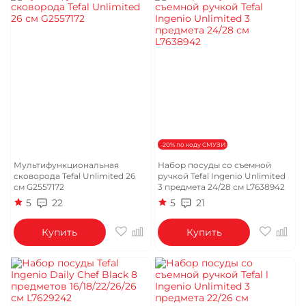
-20% по коду СМУЗИ
Мультифункциональная
Набор посуды со съемной
сковорода Tefal Unlimited 26
ручкой Tefal Ingenio Unlimited
см G2557172
3 предмета 24/28 см L7638942
5
22
5
21
Купить
Купить