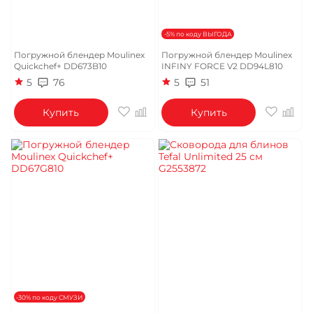
-5% по коду ВЫГОДА
Погружной блендер Moulinex
Погружной блендер Moulinex
Quickchef+ DD673B10
INFINY FORCE V2 DD94L810
5
76
5
51
Купить
Купить
-30% по коду СМУЗИ