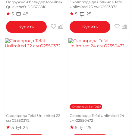
Погружной блендер Moulinex
Сковорода для блинов Tefal
Quickchef+ DD67G810
Unlimited 25 см G2553872
5
48
5
25
Купить
Купить
-10% по коду ВЫГОДА
Сковорода Tefal Unlimited 22
Сковорода Tefal Unlimited 24
см G2550372
см G2550472
5
24
5
25