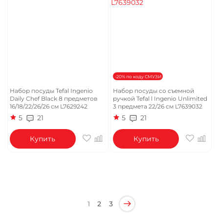
-20% по коду СМУЗИ
Набор посуды Tefal Ingenio
Набор посуды со съемной
Daily Chef Black 8 предметов
ручкой Tefal l Ingenio Unlimited
16/18/22/26/26 см L7629242
3 предмета 22/26 см L7639032
5
21
5
21
Купить
Купить
1
2
3