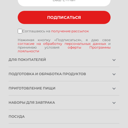
ПОДПИСАТЬСЯ
Соглашаюсь на
получение рассылок
Нажимая кнопку «Подписаться», я даю свое
согласие на обработку персональных данных
и
принимаю условия
оферты Программы
лояльности
ДЛЯ ПОКУПАТЕЛЕЙ
ГАРАНТИЯ
ПОДГОТОВКА И ОБРАБОТКА ПРОДУКТОВ
РЕМОНТОПРИГОДНОСТЬ
ПОГРУЖНЫЕ БЛЕНДЕРЫ
СЕРВИСНЫЕ ЦЕНТРЫ
ПРИГОТОВЛЕНИЕ ПИЩИ
СТАЦИОНАРНЫЕ БЛЕНДЕРЫ
РОЗНИЧНЫЕ МАГАЗИНЫ
ХЛЕБОПЕЧКИ
СОКОВЫЖИМАЛКИ
ИНСТРУКЦИИ И FAQ
НАБОРЫ ДЛЯ ЗАВТРАКА
МИНИ-ПЕЧИ
МЯСОРУБКИ
КОНТАКТЫ И РЕКВИЗИТЫ
КОФЕВАРКИ
ФРИТЮРНИЦЫ
ПРИБОРЫ ДЛЯ НАРЕЗКИ
СПОСОБЫ ОПЛАТЫ
ПОСУДА
ЧАЙНИКИ
МУЛЬТИВАРКИ
МИКСЕРЫ
УСЛОВИЯ ДОСТАВКИ
ТОСТЕРЫ
БЛИННИЦЫ
КУХОННЫЕ КОМБАЙНЫ
ОБМЕН И ВОЗВРАТ