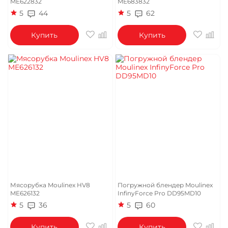
ME622832
ME683832
5
44
5
62
Купить
Купить
Мясорубка Moulinex HV8
Погружной блендер Moulinex
ME626132
InfinyForce Pro DD95MD10
5
36
5
60
Купить
Купить