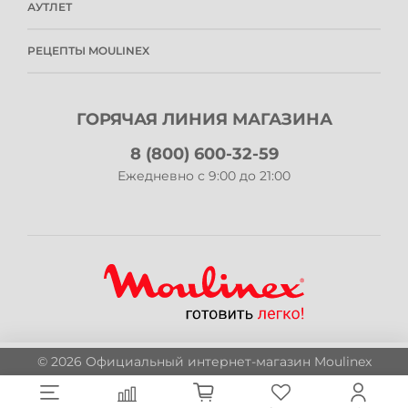
АУТЛЕТ
МОРОЖЕНЕЦЫ
АКСЕССУАРЫ ДЛЯ КУХОННЫХ МАШИН
ПОЛИТИКА КОНФИДЕНЦИАЛЬНОСТИ
ПУБЛИЧНАЯ ОФЕРТА
РЕЦЕПТЫ MOULINEX
ПРОГРАММА ЛОЯЛЬНОСТИ
РЕКОМЕНДАТЕЛЬНЫЕ ТЕХНОЛОГИИ
ГОРЯЧАЯ ЛИНИЯ МАГАЗИНА
8 (800) 600-32-59
Ежедневно с 9:00 до 21:00
© 2026 Официальный интернет-магазин Moulinex