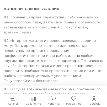
ДОПОЛНИТЕЛЬНЫЕ УСЛОВИЯ
11.1. Продавец вправе переуступать либо каким-либо
иным способом передавать свои права и обязанности,
вытекающие из его отношений с Покупателем,
третьим лицам.
11.2. Интернет-магазин и предоставляемые сервисы
могут быть временно частично или полностью
недоступны по причине проведения
профилактических или иных работ, или по любым
другим причинам технического характера. Техническая
служба Интернет-магазина имеет право периодически
проводить необходимые профилактические или иные
работы с предварительным уведомлением
Покупателей или без такового.
11.3. В случае возникновения вопросов и претензий со
стороны Пользователя/Покупателя он вправе
обратиться к Продавцу или в call-центр по телефону
или иным доступным способом.
Каталог
Сравнение
Корзина
Избранное
Профиль
Мы используем cookie для улучшения