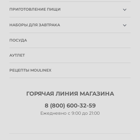
ПОГРУЖНЫЕ БЛЕНДЕРЫ
СЕРВИСНЫЕ ЦЕНТРЫ
ПРИГОТОВЛЕНИЕ ПИЩИ
СТАЦИОНАРНЫЕ БЛЕНДЕРЫ
РОЗНИЧНЫЕ МАГАЗИНЫ
ХЛЕБОПЕЧКИ
СОКОВЫЖИМАЛКИ
ИНСТРУКЦИИ И FAQ
НАБОРЫ ДЛЯ ЗАВТРАКА
МИНИ-ПЕЧИ
МЯСОРУБКИ
КОНТАКТЫ И РЕКВИЗИТЫ
КОФЕВАРКИ
ФРИТЮРНИЦЫ
ПРИБОРЫ ДЛЯ НАРЕЗКИ
СПОСОБЫ ОПЛАТЫ
ПОСУДА
ЧАЙНИКИ
МУЛЬТИВАРКИ
МИКСЕРЫ
УСЛОВИЯ ДОСТАВКИ
ТОСТЕРЫ
БЛИННИЦЫ
КУХОННЫЕ КОМБАЙНЫ
ОБМЕН И ВОЗВРАТ
АУТЛЕТ
МОРОЖЕНЕЦЫ
АКСЕССУАРЫ ДЛЯ КУХОННЫХ МАШИН
ПОЛИТИКА КОНФИДЕНЦИАЛЬНОСТИ
ПУБЛИЧНАЯ ОФЕРТА
РЕЦЕПТЫ MOULINEX
ПРОГРАММА ЛОЯЛЬНОСТИ
РЕКОМЕНДАТЕЛЬНЫЕ ТЕХНОЛОГИИ
ГОРЯЧАЯ ЛИНИЯ МАГАЗИНА
8 (800) 600-32-59
Ежедневно с 9:00 до 21:00