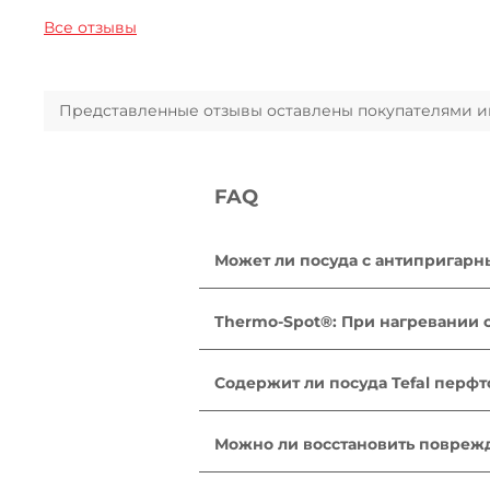
Все отзывы
Представленные отзывы оставлены покупателями инт
FAQ
Может ли посуда с антипригарн
Для приготовления пищи в духовк
съемными ручками, при этом съе
Thermo-Spot®: При нагревании 
в микроволновых печах и аэрогр
Сковороды: от 140 °C до 195 °C. 
готовки. Данный индикатор позв
Содержит ли посуда Tefal перф
Нет. Посуда Tefal с антипригар
результаты регулярных проверок
Можно ли восстановить повреж
контролируется на отсутствие п
Нет. Антипригарное покрытие на