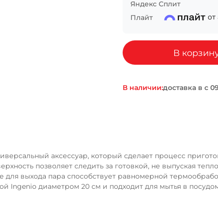
Яндекс Сплит
Сегодня
Плайт
от
25
%
В корзин
Добавляйте товары
в корзину
В наличии:
доставка в
Оплачивайте сегодня только
25
% картой любого бан
— универсальный аксессуар, который сделает процесс приг
Получайте товар
выбранный способом
рхность позволяет следить за готовкой, не выпуская тепл
 для выхода пара способствует равномерной термообработк
ой Ingenio диаметром 20 см и подходит для мытья в посуд
Оставшиеся
75
% будут
списываться
с вашей карты
по
25
%
каждые 2 недели