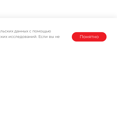
тельских данных с помощью
Понятно
ких исследований. Если вы не
АГАЗИНА MOULINEX
Гарантия
2 года от производителя