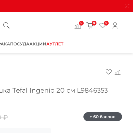
0
0
0
РАКА
ПОСУДА
АКЦИИ
АУТЛЕТ
Закрыть
а Tefal Ingenio 20 см L9846353
9 ₽
+ 60 баллов