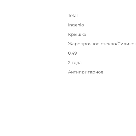
Tefal
Ingenio
Подробнее
об оплате Плайтом
Крышка
Жаропрочное стекло/Силико
0.49
2 года
25
раз в 2
недели
Антипригарное
Остались вопросы?
8 800 302-02-51
plait.ru
раз в 2 недели