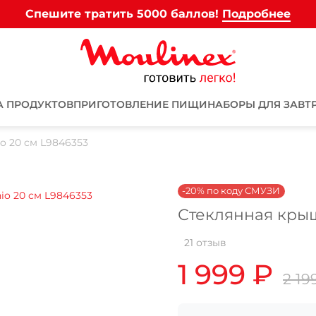
Спешите тратить 5000 баллов!
Подробнее
А ПРОДУКТОВ
ПРИГОТОВЛЕНИЕ ПИЩИ
НАБОРЫ ДЛЯ ЗАВТ
io 20 см L9846353
-20% по коду СМУЗИ
Стеклянная крышк
Для клиентов всех банков
21 отзыв
1 999 ₽
Разбейте
оплату на части
2 19