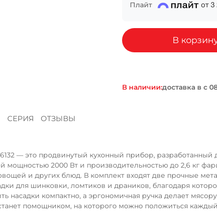
Плайт
от
3
Сегодня
25
%
В корзин
В наличии:
доставка в
Добавляйте товары
в корзину
Я
СЕРИЯ
ОТЗЫВЫ
Оплачивайте сегодня только
25
% картой любого бан
26132 — это продвинутый кухонный прибор, разработанный 
 мощностью 2000 Вт и производительностью до 2,6 кг фар
Получайте товар
выбранный способом
вощей и других блюд. В комплект входят две прочные мета
садки для шинковки, ломтиков и драников, благодаря котор
ть насадки компактно, а эргономичная ручка делает мясор
станет помощником, на которого можно положиться каждый
Оставшиеся
75
% будут
списываться