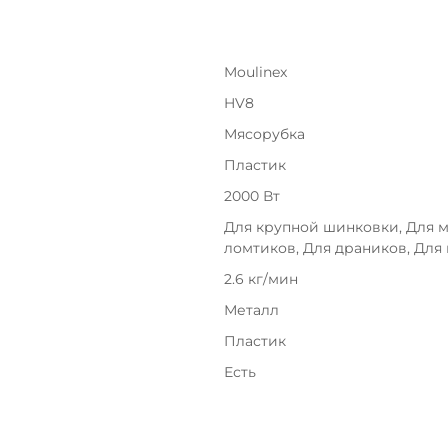
с вашей карты
по
25
%
каждые 2 недели
Moulinex
HV8
Подробнее
об оплате Плайтом
Мясорубка
Пластик
2000 Вт
25
раз в 2
Для крупной шинковки, Для м
недели
ломтиков, Для драников, Для 
Остались вопросы?
2.6 кг/мин
8 800 302-02-51
Металл
plait.ru
Пластик
Есть
раз в 2 недели