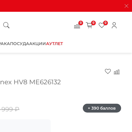
0
0
0
РАКА
ПОСУДА
АКЦИИ
АУТЛЕТ
Закрыть
nex HV8 ME626132
 999 ₽
+ 390 баллов