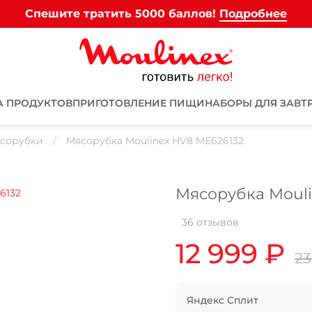
Спешите тратить 5000 баллов!
Подробнее
А ПРОДУКТОВ
ПРИГОТОВЛЕНИЕ ПИЩИ
НАБОРЫ ДЛЯ ЗАВТ
сорубки
Мясорубка Moulinex HV8 ME626132
Мясорубка Mouli
36 отзывов
Для клиентов всех банков
12 999 ₽
23
Разбейте
оплату на части
Яндекс Сплит