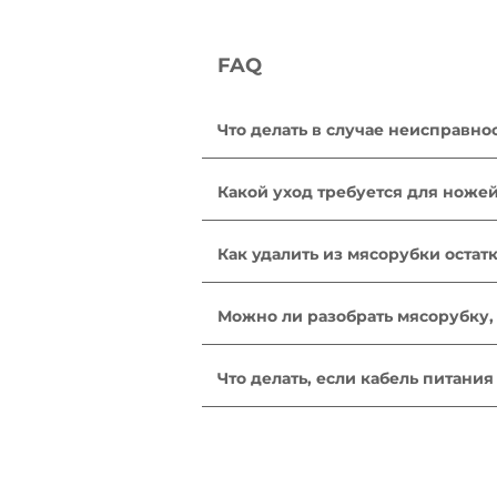
FAQ
Что делать в случае неисправно
После ознакомления с инструкция
находится в рабочем состоянии, 
Какой уход требуется для ноже
отремонтировать его. Отнесите 
Вымойте решетку и ножи в мыль
растительным маслом.
Как удалить из мясорубки остат
По завершении процесса перемал
Можно ли разобрать мясорубку, 
Да, но вы должны следовать инст
какие ее компоненты можно мыт
Что делать, если кабель питани
Не пользуйтесь устройством. Во 