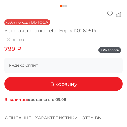
Оплачивайте сегодня только
25
% картой
любого банка
-50% по коду ВЫГОДА
Угловая лопатка Tefal Enjoy K0260514
Получайте товар
22 отзыва
выбранный способом
799 ₽
+ 24 баллов
Оставшиеся
75
% будут
Яндекс Сплит
списываться
с вашей карты
по
25
%
каждые 2 недели
В корзину
В наличии:
доставка в
Подробнее
об оплате Плайтом
ОПИСАНИЕ
ХАРАКТЕРИСТИКИ
ОТЗЫВЫ