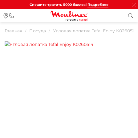
Спешите тратить 5000 баллов!
Подробнее
Главная
Посуда
Угловая лопатка Tefal Enjoy K0260514
Для клиентов всех банков
Разбейте
оплату на части
Сегодня
25
%
Добавляйте товары
в корзину