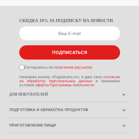
СКИДКА 10% ЗА ПОДПИСКУ НА НОВОСТИ
ПОДПИСАТЬСЯ
Соглашаюсь на
получение рассылок
Нажимая кнопку «Подписаться», я даю свое
согласие
на обработку персональных данных
и принимаю
условия
оферты Программы лояльности
ДЛЯ ПОКУПАТЕЛЕЙ
ГАРАНТИЯ
ПОДГОТОВКА И ОБРАБОТКА ПРОДУКТОВ
РЕМОНТОПРИГОДНОСТЬ
ПОГРУЖНЫЕ БЛЕНДЕРЫ
СЕРВИСНЫЕ ЦЕНТРЫ
ПРИГОТОВЛЕНИЕ ПИЩИ
СТАЦИОНАРНЫЕ БЛЕНДЕРЫ
РОЗНИЧНЫЕ МАГАЗИНЫ
ХЛЕБОПЕЧКИ
СОКОВЫЖИМАЛКИ
ИНСТРУКЦИИ И FAQ