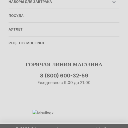
НАБОРЫ ДЛЯ ЗАВТРАКА
МИНИ-ПЕЧИ
МЯСОРУБКИ
КОНТАКТЫ И РЕКВИЗИТЫ
КОФЕВАРКИ
ФРИТЮРНИЦЫ
ПРИБОРЫ ДЛЯ НАРЕЗКИ
СПОСОБЫ ОПЛАТЫ
ПОСУДА
ЧАЙНИКИ
МУЛЬТИВАРКИ
МИКСЕРЫ
УСЛОВИЯ ДОСТАВКИ
ТОСТЕРЫ
БЛИННИЦЫ
КУХОННЫЕ КОМБАЙНЫ
ОБМЕН И ВОЗВРАТ
АУТЛЕТ
МОРОЖЕНЕЦЫ
АКСЕССУАРЫ ДЛЯ КУХОННЫХ МАШИН
ПОЛИТИКА КОНФИДЕНЦИАЛЬНОСТИ
ПУБЛИЧНАЯ ОФЕРТА
РЕЦЕПТЫ MOULINEX
ПРОГРАММА ЛОЯЛЬНОСТИ
РЕКОМЕНДАТЕЛЬНЫЕ ТЕХНОЛОГИИ
ГОРЯЧАЯ ЛИНИЯ МАГАЗИНА
8 (800) 600-32-59
Ежедневно с 9:00 до 21:00