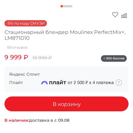
Оплачивайте сегодня только
25
% картой
любого банка
-5% по коду СМУЗИ
Стационарный блендер Moulinex PerfectMix+,
LM871D10
Получайте товар
выбранный способом
69 отзывов
9 999 ₽
19 999 ₽
+ 300 баллов
Оставшиеся
75
% будут
списываться
с вашей карты
Яндекс Сплит
по
25
%
каждые 2 недели
Плайт
от
2 500 ₽
х
4
платежа
В корзину
Подробнее
об оплате Плайтом
В наличии:
доставка в