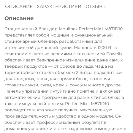
ОПИСАНИЕ
ХАРАКТЕРИСТИКИ
ОТЗЫВЫ
Остались вопросы?
8 800 302-02-51
25
Описание
раз в 2 недели
plait.ru
Стационарный блендер Moulinex PerfectMix LM871D10
представляет собой мощный и функциональный
стационарный блендер, разработанный для
интенсивной домашней кухни. Мощность 1200 Вт в
сочетании с шестью лезвиями с технологией Powelix
обеспечивает безупречное измельчение даже самых
твердых продуктов — от орехов до льда. Чаша из
термостойкого стекла объемом 2 литра подходит как
для холодных, так и для горячих блюд, позволяя
готовить смузи, супы, кремы, соусы и многое другое.
Панель управления интуитивно понятна и включает
автоматические программы для разных типов блюд, а
также импульсный режим. PerfectMix LM871D10
раз в 2 недели
подойдет тем, кто хочет получить максимальную
производительность и удобство в одной модели. Он
обеспечивает профессиональный результат в
домашних условиях и станет надежным помощником в