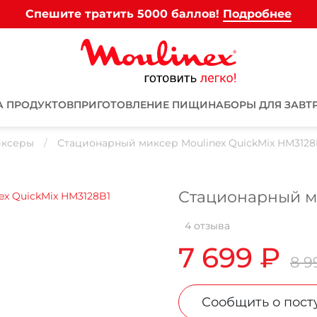
Спешите тратить 5000 баллов!
Подробнее
А ПРОДУКТОВ
ПРИГОТОВЛЕНИЕ ПИЩИ
НАБОРЫ ДЛЯ ЗАВТ
ксеры
Стационарный миксер Moulinex QuickMix HM3128
Стационарный ми
4 отзыва
7 699 ₽
Для клиентов всех банков
8 9
Разбейте
оплату на части
Сообщить о пост