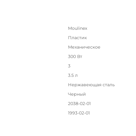
с вашей карты
по
25
%
каждые 2 недели
Moulinex
Пластик
Подробнее
об оплате Плайтом
Механическое
300 Вт
3
25
раз в 2
3.5 л
недели
Остались вопросы?
Нержавеющая сталь
8 800 302-02-51
Черный
plait.ru
2038-02-01
1993-02-01
раз в 2 недели