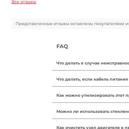
Все отзывы
Представленные отзывы оставлены покупателями инт
FAQ
Что делать в случае неисправно
После ознакомления с инструкция
находится в рабочем состоянии, 
Что делать, если кабель питани
отремонтировать его. Отнесите 
Не пользуйтесь устройством. Во 
Как можно утилизировать этот 
В Вашем приборе содержатся цен
городской пункт сбора отходов.
Можно ли использовать стекля
Мы не рекомендуем использовать
Как очистить узел двигателя в 