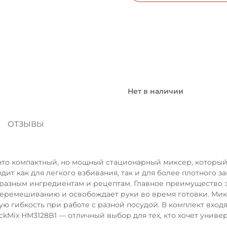
Сегодня
25
%
Нет в наличии
Добавляйте товары
в корзину
Я
ОТЗЫВЫ
Оплачивайте сегодня только
25
% картой любого бан
это компактный, но мощный стационарный миксер, который 
ит как для легкого взбивания, так и для более плотного 
 разным ингредиентам и рецептам. Главное преимущество
Получайте товар
выбранный способом
перемешиванию и освобождает руки во время готовки. Мик
ую гибкость при работе с разной посудой. В комплект вход
Mix HM3128B1 — отличный выбор для тех, кто хочет универ
Оставшиеся
75
% будут
списываться