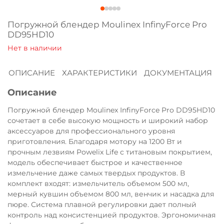
Оплачивайте сегодня только
25
% картой
Погружной блендер Moulinex InfinyForce Pro
любого банка
DD95HD10
Получайте товар
ОПИСАНИЕ
ХАРАКТЕРИСТИКИ
ДОКУМЕНТАЦИЯ
выбранный способом
Описание
Оставшиеся
75
% будут
Погружной блендер Moulinex InfinyForce Pro DD95HD10
сочетает в себе высокую мощность и широкий набор
списываться
с вашей карты
аксессуаров для профессионального уровня
по
25
%
каждые 2 недели
приготовления. Благодаря мотору на 1200 Вт и
прочным лезвиям Powelix Life с титановым покрытием,
модель обеспечивает быстрое и качественное
измельчение даже самых твердых продуктов. В
Подробнее
комплект входят: измельчитель объемом 500 мл,
об оплате Плайтом
мерный кувшин объемом 800 мл, венчик и насадка для
пюре. Система плавной регулировки дает полный
контроль над консистенцией продуктов. Эргономичная