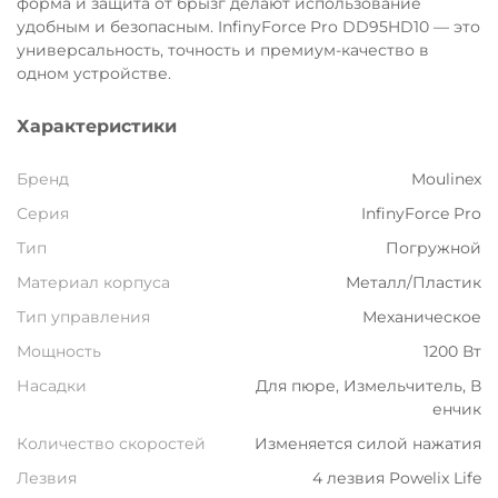
форма и защита от брызг делают использование
Остались вопросы?
удобным и безопасным. InfinyForce Pro DD95HD10 — это
8 800 302-02-51
универсальность, точность и премиум-качество в
25
одном устройстве.
раз в 2 недели
plait.ru
Характеристики
Бренд
Moulinex
Серия
InfinyForce Pro
Тип
Погружной
Материал корпуса
Металл/Пластик
Тип управления
Механическое
Мощность
1200 Вт
Насадки
Для пюре, Измельчитель, В
раз в 2 недели
енчик
Количество скоростей
Изменяется силой нажатия
Лезвия
4 лезвия Powelix Life