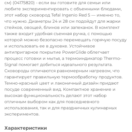
см) (04175820) - если вы готовите для семьи или
Остались вопросы?
любите экспериментировать с объемными блюдами,
8 800 302-02-51
25
этот набор сковород Tefal Ingenio Red 5 — именно то,
раз в 2 недели
что нужно. Диаметры 24 и 28 см подойдут для жарки
plait.ru
стейков, овощей, блинов или запеканок. В комплект
также входит удобная съемная ручка, с помощью
которой можно безопасно перемещать горячую посуду
и использовать ее в духовке. Устойчивое
антипригарное покрытие PowerGlide облегчает
процесс готовки и мытья, а термоиндикатор Thermo-
Signal помогает добиться идеального результата.
Сковороды отличаются равномерным нагревом, что
гарантирует правильную термообработку продуктов.
Темно-красный цвет и лаконичный дизайн придают
посуде современный вид. Компактное хранение и
высокая функциональность делают этот набор
отличным выбором как для повседневного
раз в 2 недели
использования, так и для праздничных кулинарных
экспериментов.
Характеристики