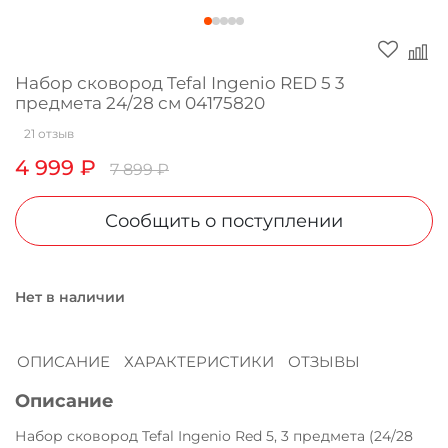
Оплачивайте сегодня только
25
% картой
любого банка
Набор сковород Tefal Ingenio RED 5 3
предмета 24/28 см 04175820
Получайте товар
21 отзыв
выбранный способом
4 999 ₽
7 899 ₽
Оставшиеся
75
% будут
Сообщить о поступлении
списываться
с вашей карты
по
25
%
каждые 2 недели
Нет в наличии
Подробнее
ОПИСАНИЕ
ХАРАКТЕРИСТИКИ
ОТЗЫВЫ
об оплате Плайтом
Описание
Набор сковород Tefal Ingenio Red 5, 3 предмета (24/28