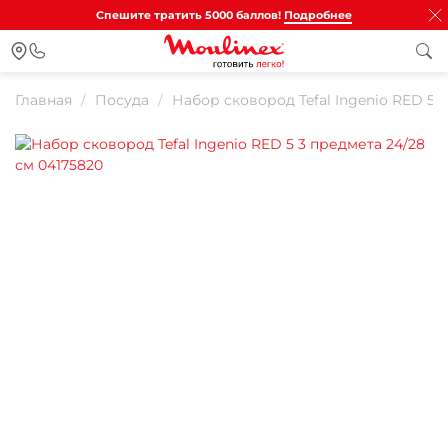
Спешите тратить 5000 баллов!
Подробнее
Главная
Посуда
Набор сковород Tefal Ingenio RED 5 
Для клиентов всех банков
Разбейте
оплату на части
Сегодня
25
%
Добавляйте товары
в корзину