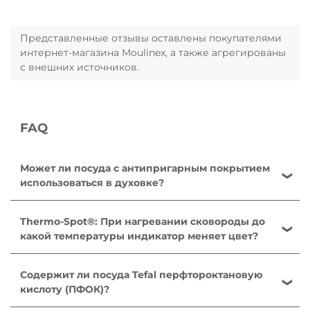
Представленные отзывы оставлены покупателями
интернет-магазина Moulinex, а также агрегированы
с внешних источников.
FAQ
Может ли посуда с антипригарным покрытием
использоваться в духовке?
Для приготовления пищи в духовке могут
использоваться только сковороды, ковши и
Thermo-Spot®: При нагревании сковороды до
сотейники линейки Ingenio со съемными ручками,
какой температуры индикатор меняет цвет?
при этом съемные ручки должны быть
Сковороды: от 140 °C до 195 °C. Сковороды для
предварительно сняты. Посуда никогда не должна
блинов: от 165 °C до 240 °C. Это оптимальная
Содержит ли посуда Tefal перфтороктановую
использоваться в микроволновых печах и
температура для обжарки и готовки. Данный
кислоту (ПФОК)?
аэрогрилях.
индикатор позволяет готовить более здоровую