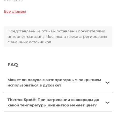
Все отзывы
Представленные отзывы оставлены покупателями
интернет-магазина Moulinex, а также агрегированы
с внешних источников.
FAQ
Может ли посуда с антипригарным покрытием
использоваться в духовке?
Для приготовления пищи в духовке могут
использоваться только сковороды, ковши и
Thermo-Spot®: При нагревании сковороды до
сотейники линейки Ingenio со съемными ручками,
какой температуры индикатор меняет цвет?
при этом съемные ручки должны быть
Сковороды: от 140 °C до 195 °C. Сковороды для