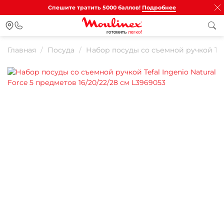
Спешите тратить 5000 баллов!
Подробнее
Главная
Посуда
Набор посуды со съемной ручкой Tefa
Для клиентов всех банков
Разбейте
оплату на части
Сегодня
25
%
Добавляйте товары
в корзину