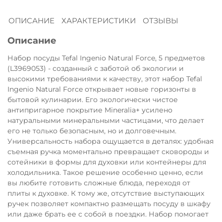
Остались вопросы?
ОПИСАНИЕ
ХАРАКТЕРИСТИКИ
ОТЗЫВЫ
8 800 302-02-51
25
раз в 2 недели
plait.ru
Описание
Набор посуды Tefal Ingenio Natural Force, 5 предметов
(L3969053) - созданный с заботой об экологии и
высокими требованиями к качеству, этот набор Tefal
Ingenio Natural Force открывает новые горизонты в
бытовой кулинарии. Его экологически чистое
антипригарное покрытие Mineralia+ усилено
натуральными минеральными частицами, что делает
его не только безопасным, но и долговечным.
Универсальность набора ощущается в деталях: удобная
съемная ручка моментально превращает сковороды и
сотейники в формы для духовки или контейнеры для
холодильника. Такое решение особенно ценно, если
раз в 2 недели
вы любите готовить сложные блюда, переходя от
плиты к духовке. К тому же, отсутствие выступающих
ручек позволяет компактно размещать посуду в шкафу
или даже брать ее с собой в поездки. Набор помогает