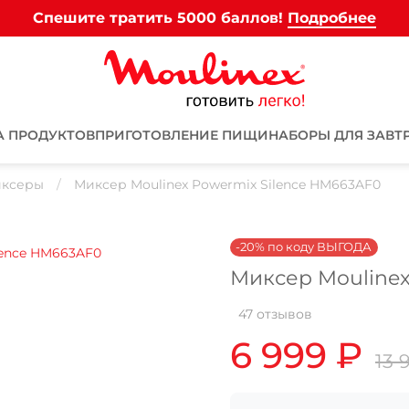
Спешите тратить 5000 баллов!
Подробнее
А ПРОДУКТОВ
ПРИГОТОВЛЕНИЕ ПИЩИ
НАБОРЫ ДЛЯ ЗАВТ
ксеры
Миксер Moulinex Powermix Silence HM663AF0
-20% по коду ВЫГОДА
Миксер Moulinex
Для клиентов всех банков
47 отзывов
6 999 ₽
Разбейте
оплату на части
13 