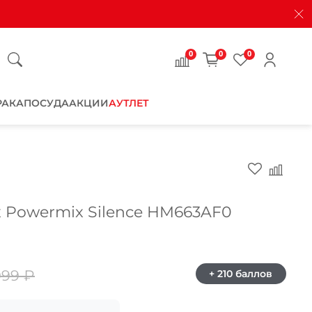
0
0
0
РАКА
ПОСУДА
АКЦИИ
АУТЛЕТ
Закрыть
 Powermix Silence HM663AF0
999 ₽
+ 210 баллов