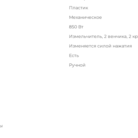
с вашей карты
по
25
%
каждые 2 недели
Пластик
Механическое
850 Вт
Подробнее
об оплате Плайтом
Измельчитель, 2 венчика, 2 к
Изменяется силой нажатия
Есть
Ручной
25
раз в 2
недели
Остались вопросы?
8 800 302-02-51
plait.ru
ры
раз в 2 недели