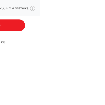
 750 ₽
х
4
платежа
у
ка