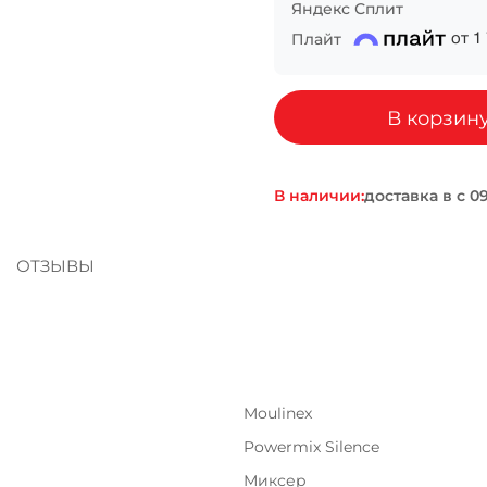
Яндекс Сплит
Плайт
от
1
Сегодня
25
%
В корзин
В наличии:
доставка в
Добавляйте товары
в корзину
Я
ОТЗЫВЫ
Оплачивайте сегодня только
25
% картой любого бан
Получайте товар
выбранный способом
Moulinex
Powermix Silence
Оставшиеся
75
% будут
списываться
Миксер