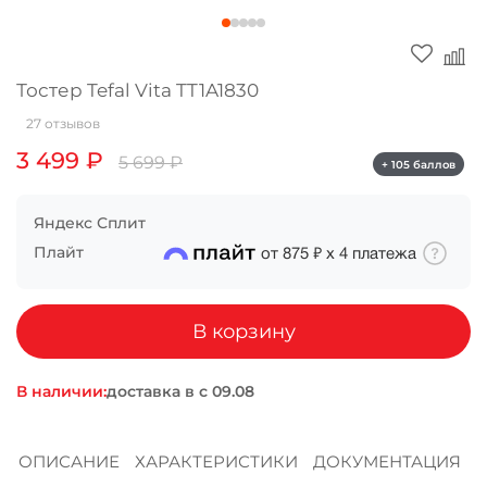
Оплачивайте сегодня только
25
% картой
любого банка
Тостер Tefal Vita TT1A1830
27 отзывов
Получайте товар
3 499 ₽
5 699 ₽
выбранный способом
+ 105 баллов
Яндекс Сплит
Оставшиеся
75
% будут
Плайт
от
875 ₽
х
4
платежа
списываться
с вашей карты
по
25
%
каждые 2 недели
В корзину
В наличии:
доставка в
Подробнее
об оплате Плайтом
ОПИСАНИЕ
ХАРАКТЕРИСТИКИ
ДОКУМЕНТАЦИЯ