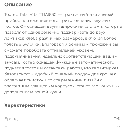
Описание
Остались вопросы?
8 800 302-02-51
25
Тостер Tefal Vita TT1A1830 — практичный и стильный
раз в 2 недели
прибор для ежедневного приготовления вкусных
plait.ru
тостов. Он оснащен двумя широкими слотами, которые
позволяют одновременно поджаривать до двух
ломтиков хлеба различных размеров, включая более
толстые булочки. Благодаря 7 режимам прожарки вы
сможете подобрать оптимальный уровень
подрумянивания, идеально соответствующий вашим
вкусам. Тостер оснащен функцией автоматического
поднятия тостов и остановки работы, что гарантирует
безопасность. Удобный съемный поддон для крошек
облегчает очистку. Его современный дизайн с
элегантным глянцевым корпусом станет гармоничным
дополнением вашей кухни.
раз в 2 недели
Характеристики
Бренд
Tefal