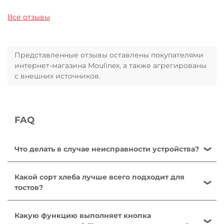
Все отзывы
Представленные отзывы оставлены покупателями
интернет-магазина Moulinex, а также агрегированы
с внешних источников.
FAQ
Что делать в случае неисправности устройства?
После ознакомления с инструкциями по запуску
прибора в руководстве пользователя убедитесь,
Какой сорт хлеба лучше всего подходит для
что электрическая розетка находится в рабочем
тостов?
состоянии, подключив к ней другое устройство.
Стандартный формовой хлеб. Черствый хлеб
Если прибор не заработал, не пытайтесь разобрать
подрумянивается быстрее, чем свежий. Обычно
Какую функцию выполняет кнопка
или отремонтировать его. Отнесите прибор в