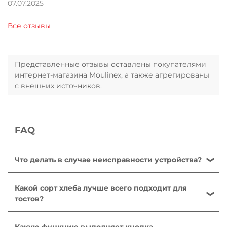
07.07.2025
Все отзывы
Представленные отзывы оставлены покупателями
интернет-магазина Moulinex, а также агрегированы
с внешних источников.
FAQ
Что делать в случае неисправности устройства?
После ознакомления с инструкциями по запуску
прибора в руководстве пользователя убедитесь,
Какой сорт хлеба лучше всего подходит для
что электрическая розетка находится в рабочем
тостов?
состоянии, подключив к ней другое устройство.
Стандартный формовой хлеб. Черствый хлеб
Если прибор не заработал, не пытайтесь разобрать
подрумянивается быстрее, чем свежий. Обычно
Какую функцию выполняет кнопка