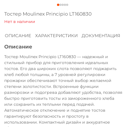
Оплачивайте сегодня только
25
% картой
Тостер Moulinex Principio LT160830
любого банка
ОПИСАНИЕ
ХАРАКТЕРИСТИКИ
ДОКУМЕНТАЦИЯ
Получайте товар
выбранный способом
Описание
Тостер Moulinex Principio LT160830 — надежный и
Оставшиеся
75
% будут
стильный прибор для приготовления идеальных
списываться
с вашей карты
тостов. Его два широких слота позволяют поджарить
хлеб любой толщины, а 7 уровней регулировки
по
25
%
каждые 2 недели
прожарки обеспечивают точный выбор желаемой
степени золотистости. Встроенные функции
разморозки и подогрева добавляют удобства, позволяя
быстро приготовить тосты из замороженного хлеба
Подробнее
или сохранить их теплыми перед подачей.
об оплате Плайтом
Автоматическое отключение и поднятие тостов
гарантируют безопасность и простоту в
использовании. Компактный дизайн и аккуратное