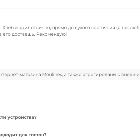
 Хлеб жарит отлично, прямо до сухого состояния (я так люб
а его достаешь. Рекомендую!
ернет-магазина Moulinex, а также агрегированы с внешни
сти устройства?
ми по запуску прибора в руководстве пользователя убедит
подключив к ней другое устройство. Если прибор не зарабо
одходит для тостов?