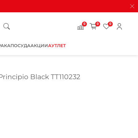
0
0
0
РАКА
ПОСУДА
АКЦИИ
АУТЛЕТ
rincipio Black TT110232
Закрыть