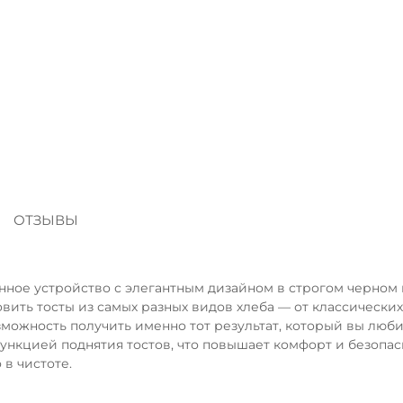
Сегодня
25
%
Добавляйте товары
в корзину
Я
ОТЗЫВЫ
Оплачивайте сегодня только
25
% картой любого бан
еменное устройство с элегантным дизайном в строгом черно
вить тосты из самых разных видов хлеба — от классических
Получайте товар
выбранный способом
можность получить именно тот результат, который вы люби
ункцией поднятия тостов, что повышает комфорт и безопа
в чистоте.
Оставшиеся
75
% будут
списываться
с вашей карты
по
25
%
каждые 2 недели