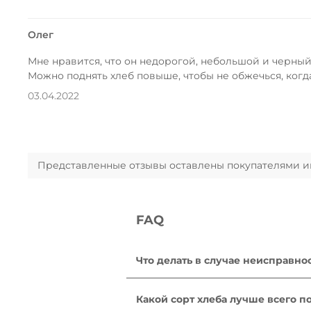
Олег
Мне нравится, что он недорогой, небольшой и черный.
Можно поднять хлеб повыше, чтобы не обжечься, когд
03.04.2022
Представленные отзывы оставлены покупателями инт
FAQ
Что делать в случае неисправно
После ознакомления с инструкция
находится в рабочем состоянии, 
Какой сорт хлеба лучше всего п