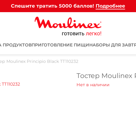
Спешите тратить 5000 баллов!
Подробнее
А ПРОДУКТОВ
ПРИГОТОВЛЕНИЕ ПИЩИ
НАБОРЫ ДЛЯ ЗАВТ
ер Moulinex Principio Black TT110232
Тостер Moulinex P
Для клиентов всех банков
Разбейте
оплату на части