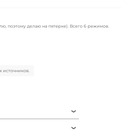
лю, поэтому делаю на пятерке). Всего 6 режимов.
х источников.
есь, что электрическая розетка
тал, не пытайтесь разобрать или