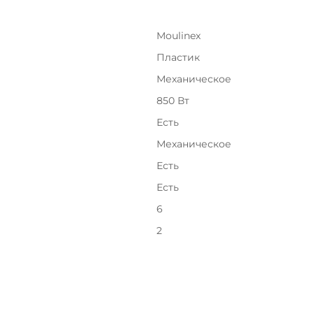
Moulinex
Пластик
Подробнее
об оплате Плайтом
Механическое
850 Вт
Есть
Механическое
25
раз в 2
недели
Есть
Остались вопросы?
Есть
8 800 302-02-51
6
plait.ru
2
раз в 2 недели