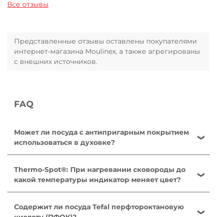
Все отзывы
Представленные отзывы оставлены покупателями
интернет-магазина Moulinex, а также агрегированы
с внешних источников.
FAQ
Может ли посуда с антипригарным покрытием
использоваться в духовке?
Для приготовления пищи в духовке могут
использоваться только сковороды, ковши и
Thermo-Spot®: При нагревании сковороды до
сотейники линейки Ingenio со съемными ручками,
какой температуры индикатор меняет цвет?
при этом съемные ручки должны быть
Сковороды: от 140 °C до 195 °C. Сковороды для
предварительно сняты. Посуда никогда не должна
блинов: от 165 °C до 240 °C. Это оптимальная
Содержит ли посуда Tefal перфтороктановую
использоваться в микроволновых печах и
температура для обжарки и готовки. Данный
кислоту (ПФОК)?