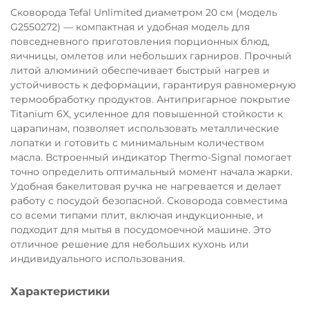
Сковорода Tefal Unlimited диаметром 20 см (модель
Остались вопросы?
G2550272) — компактная и удобная модель для
8 800 302-02-51
25
повседневного приготовления порционных блюд,
раз в 2 недели
plait.ru
яичницы, омлетов или небольших гарниров. Прочный
литой алюминий обеспечивает быстрый нагрев и
устойчивость к деформации, гарантируя равномерную
термообработку продуктов. Антипригарное покрытие
Titanium 6X, усиленное для повышенной стойкости к
царапинам, позволяет использовать металлические
лопатки и готовить с минимальным количеством
масла. Встроенный индикатор Thermo-Signal помогает
точно определить оптимальный момент начала жарки.
Удобная бакелитовая ручка не нагревается и делает
работу с посудой безопасной. Сковорода совместима
со всеми типами плит, включая индукционные, и
подходит для мытья в посудомоечной машине. Это
отличное решение для небольших кухонь или
раз в 2 недели
индивидуального использования.
Характеристики