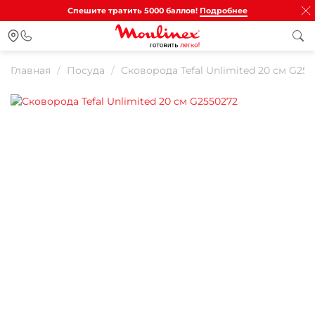
Спешите тратить 5000 баллов!
Подробнее
Главная
Посуда
Сковорода Tefal Unlimited 20 см G25
Для клиентов всех банков
Разбейте
оплату на части
Сегодня
25
%
Добавляйте товары
в корзину