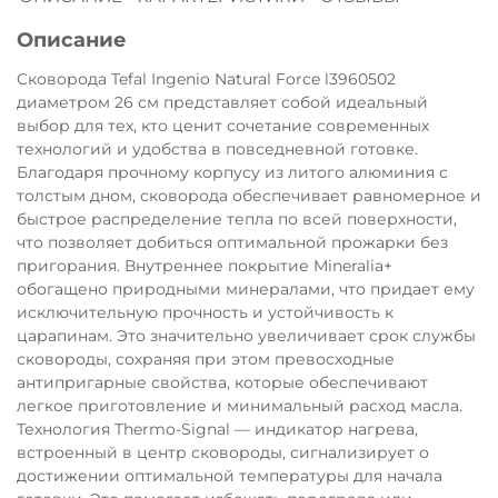
Остались вопросы?
Описание
8 800 302-02-51
25
раз в 2 недели
Сковорода Tefal Ingenio Natural Force l3960502
plait.ru
диаметром 26 см представляет собой идеальный
выбор для тех, кто ценит сочетание современных
технологий и удобства в повседневной готовке.
Благодаря прочному корпусу из литого алюминия с
толстым дном, сковорода обеспечивает равномерное и
быстрое распределение тепла по всей поверхности,
что позволяет добиться оптимальной прожарки без
пригорания. Внутреннее покрытие Mineralia+
обогащено природными минералами, что придает ему
исключительную прочность и устойчивость к
царапинам. Это значительно увеличивает срок службы
сковороды, сохраняя при этом превосходные
антипригарные свойства, которые обеспечивают
раз в 2 недели
легкое приготовление и минимальный расход масла.
Технология Thermo-Signal — индикатор нагрева,
встроенный в центр сковороды, сигнализирует о
достижении оптимальной температуры для начала