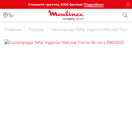
Спешите тратить 5000 баллов!
Подробнее
Главная
Посуда
Сковорода Tefal Ingenio Natural Forc
Для клиентов всех банков
Разбейте
оплату на части
Сегодня
25
%
Добавляйте товары
в корзину