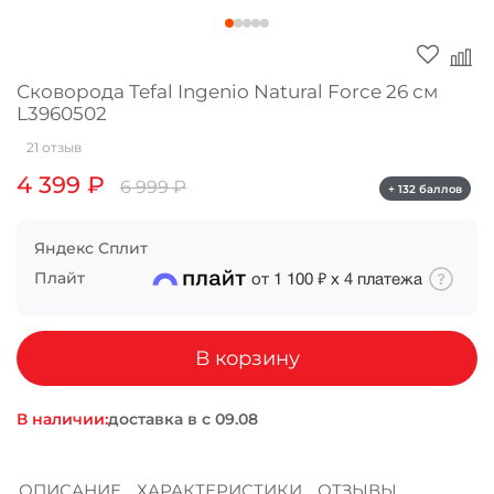
Оплачивайте сегодня только
25
% картой
любого банка
Сковорода Tefal Ingenio Natural Force 26 см
L3960502
Получайте товар
21 отзыв
выбранный способом
4 399 ₽
6 999 ₽
+ 132 баллов
Оставшиеся
75
% будут
Яндекс Сплит
списываться
с вашей карты
Плайт
от
1 100 ₽
х
4
платежа
по
25
%
каждые 2 недели
В корзину
Подробнее
В наличии:
доставка в
об оплате Плайтом
ОПИСАНИЕ
ХАРАКТЕРИСТИКИ
ОТЗЫВЫ