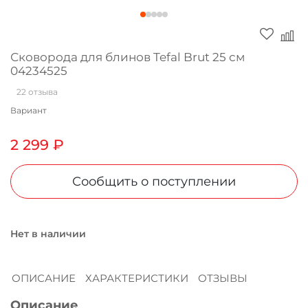
Оплачивайте сегодня только
25
% картой
любого банка
Сковорода для блинов Tefal Brut 25 см
04234525
Получайте товар
22 отзыва
выбранный способом
Вариант
2 299 ₽
Оставшиеся
75
% будут
списываться
с вашей карты
Сообщить о поступлении
по
25
%
каждые 2 недели
Нет в наличии
Подробнее
об оплате Плайтом
ОПИСАНИЕ
ХАРАКТЕРИСТИКИ
ОТЗЫВЫ
Описание