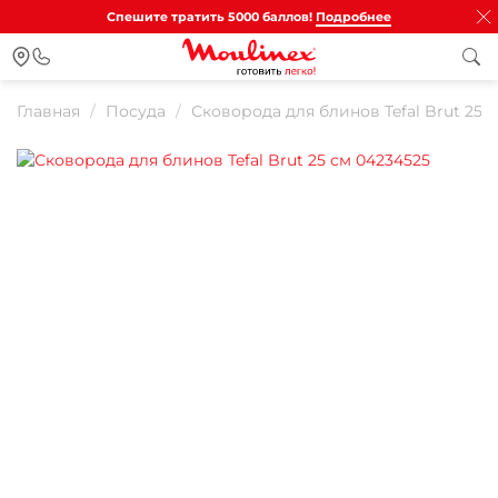
Спешите тратить 5000 баллов!
Подробнее
Главная
Посуда
Сковорода для блинов Tefal Brut 25 
Для клиентов всех банков
Разбейте
оплату на части
Сегодня
25
%
Добавляйте товары
в корзину