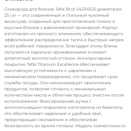
Остались вопросы?
Сковорода для блинов Tefal Brut 04234525 диаметром
8 800 302-02-51
25
25 см — это современный и стильный кухонный
раз в 2 недели
plait.ru
аксессуар, созданный для приготовления тонких и
вкусных блинов с равномерной прожаркой. Корпус
изготовлен из прочного алюминия, обеспечивающего
эффективное распределение тепла и быстрый нагрев
всей рабочей поверхности. Благодаря этому блины
получаются идеально прожаренными и имеют
аппетитный золотистый оттенок. Антипригарное
покрытие Tefal Titanium Excellence обеспечивает
высочайшую устойчивость к царапинам и
механическим повреждениям, что продлевает срок
службы посуды. Оно минимизирует прилипание
продуктов, позволяя готовить с минимальным
количеством масла и облегчая процесс очистки после
использования. Фиксированная ручка с
раз в 2 недели
антискользящим покрытием изготовлена из бакелита,
что обеспечивает надежный и удобный хват,
предотвращая скольжение и обеспечивая
безопасность во время готовки. Модель совместима со