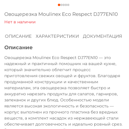
Оплачивайте сегодня только
25
% картой
Овощерезка Moulinex Eco Respect DJ77EN10
любого банка
ОПИСАНИЕ
ХАРАКТЕРИСТИКИ
ДОКУМЕНТАЦИЯ
Получайте товар
выбранный способом
Описание
Овощерезка Moulinex Eco Respect DJ77EN10 — это
Оставшиеся
75
% будут
надежный и практичный помощник на вашей кухне,
списываться
с вашей карты
который значительно облегчит процесс
приготовления свежих овощей и фруктов. Благодаря
по
25
%
каждые 2 недели
продуманной конструкции и качественным
материалам, эта овощерезка позволяет быстро и
аккуратно нарезать продукты для салатов, гарниров,
запеканок и других блюд. Особенностью модели
Подробнее
является высокая экологичность и безопасность —
об оплате Плайтом
корпус выполнен из прочного пластика без вредных
веществ, а комплект насадок из нержавеющей стали
обеспечивает долговечность и идеально ровный срез.