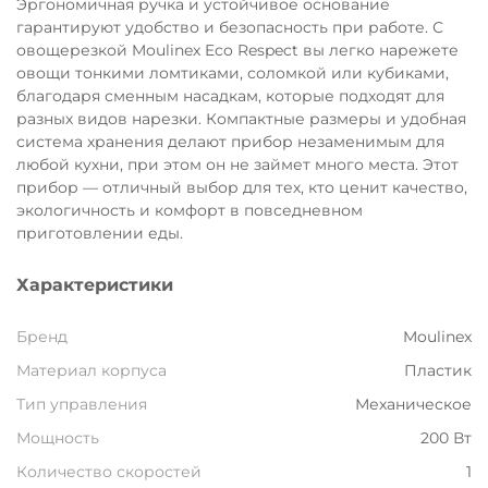
Эргономичная ручка и устойчивое основание
Остались вопросы?
гарантируют удобство и безопасность при работе. С
8 800 302-02-51
25
овощерезкой Moulinex Eco Respect вы легко нарежете
овощи тонкими ломтиками, соломкой или кубиками,
раз в 2 недели
plait.ru
благодаря сменным насадкам, которые подходят для
разных видов нарезки. Компактные размеры и удобная
система хранения делают прибор незаменимым для
любой кухни, при этом он не займет много места. Этот
прибор — отличный выбор для тех, кто ценит качество,
экологичность и комфорт в повседневном
приготовлении еды.
Характеристики
Бренд
Moulinex
Материал корпуса
Пластик
раз в 2 недели
Тип управления
Механическое
Мощность
200 Вт
Количество скоростей
1