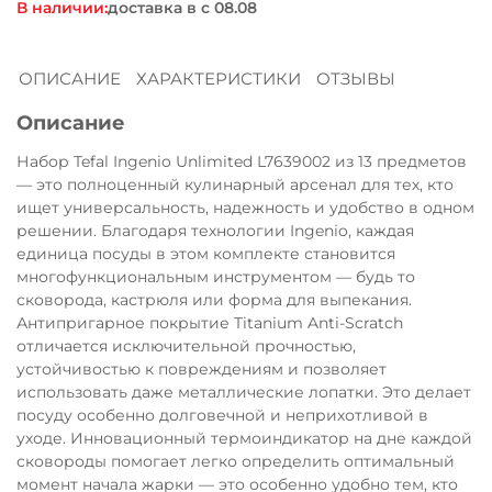
В наличии:
доставка в
Остались вопросы?
8 800 302-02-51
25
раз в 2 недели
ОПИСАНИЕ
ХАРАКТЕРИСТИКИ
ОТЗЫВЫ
plait.ru
Описание
Набор Tefal Ingenio Unlimited L7639002 из 13 предметов
— это полноценный кулинарный арсенал для тех, кто
ищет универсальность, надежность и удобство в одном
решении. Благодаря технологии Ingenio, каждая
единица посуды в этом комплекте становится
многофункциональным инструментом — будь то
сковорода, кастрюля или форма для выпекания.
Антипригарное покрытие Titanium Anti-Scratch
отличается исключительной прочностью,
устойчивостью к повреждениям и позволяет
использовать даже металлические лопатки. Это делает
раз в 2 недели
посуду особенно долговечной и неприхотливой в
уходе. Инновационный термоиндикатор на дне каждой
сковороды помогает легко определить оптимальный
момент начала жарки — это особенно удобно тем, кто