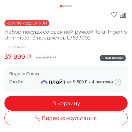
Оплачивайте сегодня только
25
% картой
любого банка
-20% по коду СМУЗИ
Набор посуды со съемной ручкой Tefal Ingenio
Unlimited 13 предметов L7639002
Получайте товар
выбранный способом
22 отзыва
37 999 ₽
68 599 ₽
+ 1140 баллов
Оставшиеся
75
% будут
списываться
с вашей карты
Яндекс Сплит
по
25
%
каждые 2 недели
Плайт
от
9 500 ₽
х
4
платежа
В корзину
Подробнее
об оплате Плайтом
Видеоконсультация