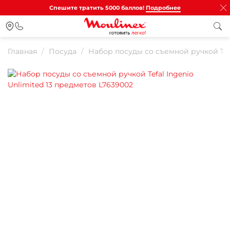
Спешите тратить 5000 баллов!
Подробнее
Главная
Посуда
Набор посуды со съемной ручкой Tefa
Для клиентов всех банков
Разбейте
оплату на части
Сегодня
25
%
Добавляйте товары
в корзину