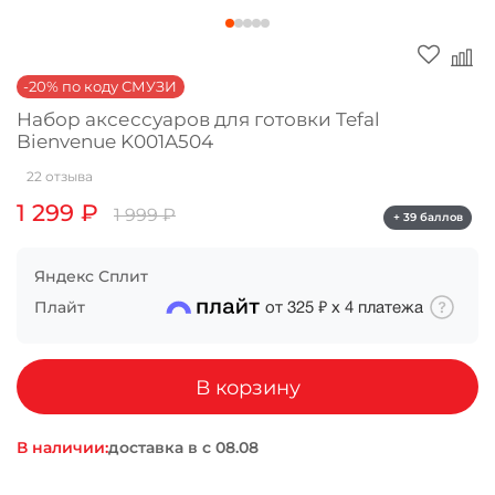
Оплачивайте сегодня только
25
% картой
любого банка
-20% по коду СМУЗИ
Набор аксессуаров для готовки Tefal
Bienvenue K001A504
Получайте товар
выбранный способом
22 отзыва
1 299 ₽
1 999 ₽
+ 39 баллов
Оставшиеся
75
% будут
списываться
с вашей карты
Яндекс Сплит
по
25
%
каждые 2 недели
Плайт
от
325 ₽
х
4
платежа
В корзину
Подробнее
об оплате Плайтом
В наличии:
доставка в