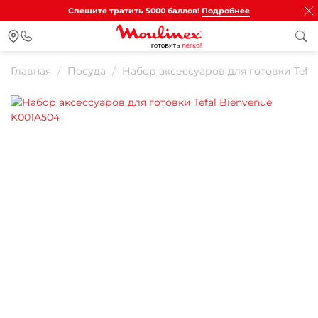
Спешите тратить 5000 баллов!
Подробнее
Главная
Посуда
Набор аксессуаров для готовки Tefal
Для клиентов всех банков
Разбейте
оплату на части
Сегодня
25
%
Добавляйте товары
в корзину