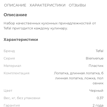
ОПИСАНИЕ
ХАРАКТЕРИСТИКИ
ОТЗЫВЫ
Остались вопросы?
8 800 302-02-51
25
Описание
раз в 2 недели
plait.ru
Набор качественных кухонных принадлежностей от
Tefal пригодится каждому кулинару.
Характеристики
Бренд
Tefal
Серия
Bienvenue
Материал
Пластик
Комплектация
Лопатка, длинная лопатка, б
линная лопатка, ложка, пол
овник
раз в 2 недели
Цвет
Черный
Вес, кг, без упаковки
0.37
Гарантия
2 года