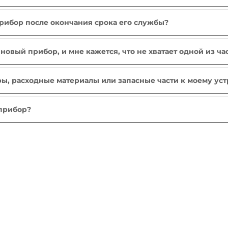
рытием нельзя мыть с использованием абразивного порошк
ды идеально подойдет для очистки. Для аксессуаров из не
прибор после окончания срока его службы?
 для нержавеющей стали.
териалы, которые могут быть подвергнуты вторичной пере
 новый прибор, и мне кажется, что не хватает одной из ча
частей не хватает, позвоните в службу поддержки, и мы по
ры, расходные материалы или запасные части к моему ус
«Аксессуары» веб-сайта, чтобы легко найти то, что вам нуж
 прибор?
ржа