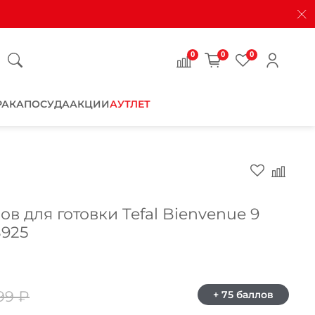
0
0
0
РАКА
ПОСУДА
АКЦИИ
АУТЛЕТ
Закрыть
в для готовки Tefal Bienvenue 9
S925
99 ₽
+ 75 баллов