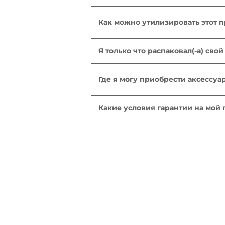
Аксессуары с антипригарным пок
вода и средство для мытья посу
Как можно утилизировать этот 
специализированные очистители
В приборе содержатся ценные ма
городской пункт сбора отходов.
Я только что распаковал(-а) свой
Если вам кажется, что каких-то 
решение.
Где я могу приобрести аксессуа
Пожалуйста, перейдите в раздел 
Какие условия гарантии на мой
Дополнительные сведения соде