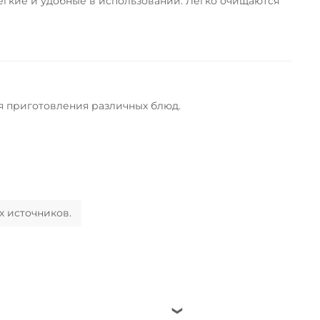
егкие и удобные в использовании. Легко очищаются
я приготовления различных блюд.
х источников.