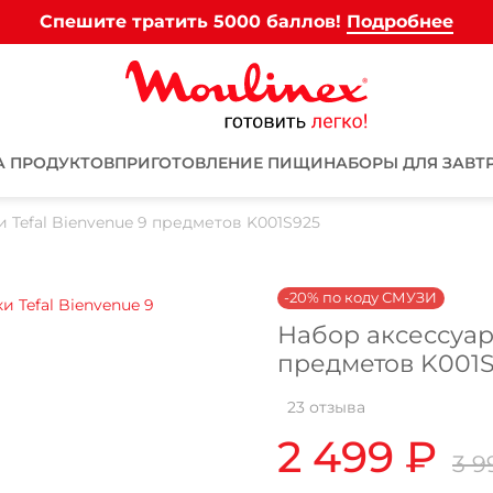
Спешите тратить 5000 баллов!
Подробнее
А ПРОДУКТОВ
ПРИГОТОВЛЕНИЕ ПИЩИ
НАБОРЫ ДЛЯ ЗАВТ
 Tefal Bienvenue 9 предметов K001S925
-20% по коду СМУЗИ
Набор аксессуаро
предметов K001
Для клиентов всех банков
23 отзыва
Разбейте
оплату на части
2 499 ₽
3 9