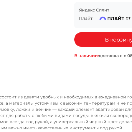
Яндекс Сплит
Сегодня
25
%
Плайт
от
В корзин
Добавляйте товары
в корзину
В наличии:
доставка в
Оплачивайте сегодня только
25
% картой любого бан
5 состоит из девяти удобных и необходимых в ежедневной г
Получайте товар
выбранный способом
уке, а материалы устойчивы к высоким температурам и не 
 шумовку, ложки и венчик — каждый элемент адаптирован д
т для работы с любыми видами посуды, включая сковороды
мое всегда под рукой, а универсальный черный цвет дела
Оставшиеся
75
% будут
списываться
орым важно иметь качественные инструменты под рукой.