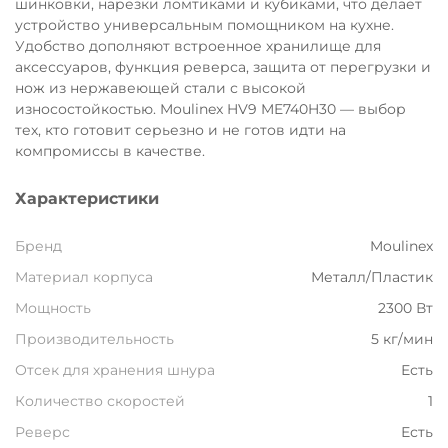
шинковки, нарезки ломтиками и кубиками, что делает
Остались вопросы?
устройство универсальным помощником на кухне.
8 800 302-02-51
25
Удобство дополняют встроенное хранилище для
аксессуаров, функция реверса, защита от перегрузки и
раз в 2 недели
plait.ru
нож из нержавеющей стали с высокой
износостойкостью. Moulinex HV9 ME740H30 — выбор
тех, кто готовит серьезно и не готов идти на
компромиссы в качестве.
Характеристики
Бренд
Moulinex
Материал корпуса
Металл/Пластик
Мощность
2300 Вт
Производительность
5 кг/мин
раз в 2 недели
Отсек для хранения шнура
Есть
Количество скоростей
1
Реверс
Есть