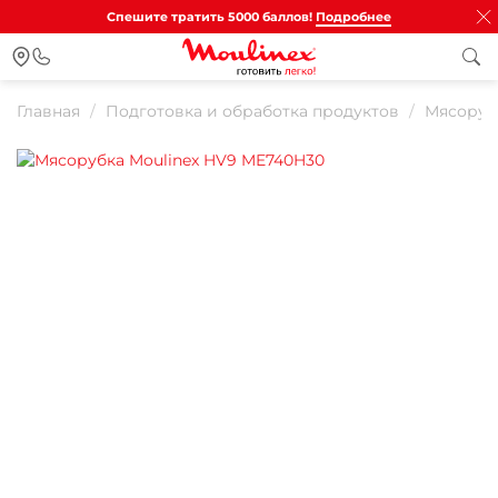
Спешите тратить 5000 баллов!
Подробнее
Главная
Подготовка и обработка продуктов
Мясоруб
Для клиентов всех банков
Разбейте
оплату на части
Сегодня
25
%
Добавляйте товары
в корзину