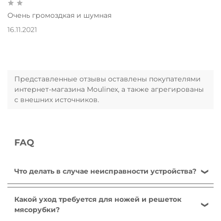
Очень громоздкая и шумная
16.11.2021
Представленные отзывы оставлены покупателями
интернет-магазина Moulinex, а также агрегированы
с внешних источников.
FAQ
Что делать в случае неисправности устройства?
После ознакомления с инструкциями по запуску
прибора в руководстве пользователя убедитесь,
Какой уход требуется для ножей и решеток
что электрическая розетка находится в рабочем
мясорубки?
состоянии, подключив к ней другое устройство.