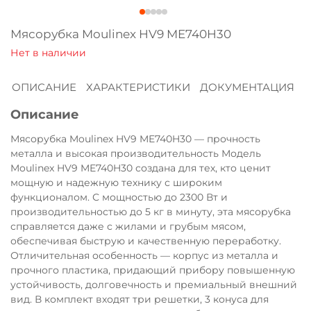
Оплачивайте сегодня только
25
% картой
Мясорубка Moulinex HV9 ME740H30
любого банка
ОПИСАНИЕ
ХАРАКТЕРИСТИКИ
ДОКУМЕНТАЦИЯ
Получайте товар
выбранный способом
Описание
Мясорубка Moulinex HV9 ME740H30 — прочность
Оставшиеся
75
% будут
металла и высокая производительность Модель
списываться
с вашей карты
Moulinex HV9 ME740H30 создана для тех, кто ценит
мощную и надежную технику с широким
по
25
%
каждые 2 недели
функционалом. С мощностью до 2300 Вт и
производительностью до 5 кг в минуту, эта мясорубка
справляется даже с жилами и грубым мясом,
обеспечивая быструю и качественную переработку.
Подробнее
Отличительная особенность — корпус из металла и
об оплате Плайтом
прочного пластика, придающий прибору повышенную
устойчивость, долговечность и премиальный внешний
вид. В комплект входят три решетки, 3 конуса для