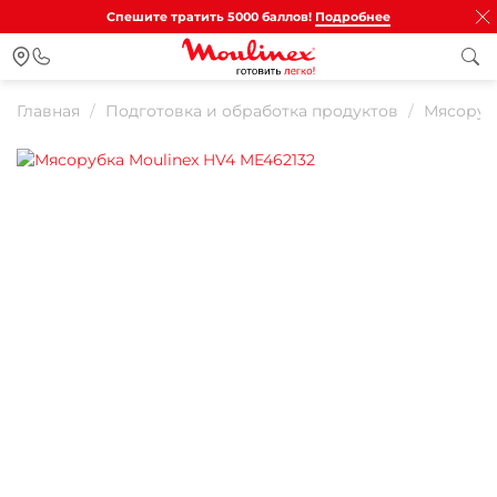
Спешите тратить 5000 баллов!
Подробнее
Главная
Подготовка и обработка продуктов
Мясоруб
Для клиентов всех банков
Разбейте
оплату на части
Сегодня
25
%
Добавляйте товары
в корзину