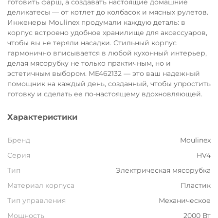
готовить фарш, а создавать настоящие домашние
Остались вопросы?
деликатесы — от котлет до колбасок и мясных рулетов.
8 800 302-02-51
25
Инженеры Moulinex продумали каждую деталь: в
корпус встроено удобное хранилище для аксессуаров,
раз в 2 недели
plait.ru
чтобы вы не теряли насадки. Стильный корпус
гармонично вписывается в любой кухонный интерьер,
делая мясорубку не только практичным, но и
эстетичным выбором. ME462132 — это ваш надежный
помощник на каждый день, созданный, чтобы упростить
готовку и сделать ее по-настоящему вдохновляющей.
Характеристики
Бренд
Moulinex
Серия
HV4
Тип
Электрическая мясорубка
раз в 2 недели
Материал корпуса
Пластик
Тип управления
Механическое
Мощность
2000 Вт