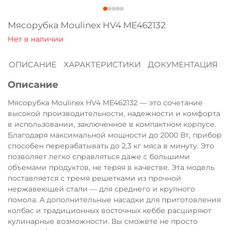
Оплачивайте сегодня только
25
% картой
Мясорубка Moulinex HV4 ME462132
любого банка
ОПИСАНИЕ
ХАРАКТЕРИСТИКИ
ДОКУМЕНТАЦИЯ
Получайте товар
выбранный способом
Описание
Мясорубка Moulinex HV4 ME462132 — это сочетание
Оставшиеся
75
% будут
высокой производительности, надежности и комфорта
списываться
с вашей карты
в использовании, заключенное в компактном корпусе.
Благодаря максимальной мощности до 2000 Вт, прибор
по
25
%
каждые 2 недели
способен перерабатывать до 2,3 кг мяса в минуту. Это
позволяет легко справляться даже с большими
объемами продуктов, не теряя в качестве. Эта модель
поставляется с тремя решетками из прочной
Подробнее
нержавеющей стали — для среднего и крупного
об оплате Плайтом
помола. А дополнительные насадки для приготовления
колбас и традиционных восточных кеббе расширяют
кулинарные возможности. Вы сможете не просто