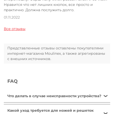
Нравится что нет лишних кнопок, все просто и
практично. Должна послужить долго.
01.11.2022
Все отзывы
Представленные отзывы оставлены покупателями
интернет-магазина Moulinex, а также агрегированы
с внешних источников.
FAQ
Что делать в случае неисправности устройства?
После ознакомления с инструкциями по запуску
прибора в руководстве пользователя убедитесь,
Какой уход требуется для ножей и решеток