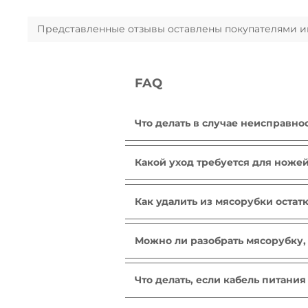
Представленные отзывы оставлены покупателями инт
FAQ
Что делать в случае неисправно
После ознакомления с инструкция
находится в рабочем состоянии, 
Какой уход требуется для ноже
отремонтировать его. Отнесите 
Вымойте решетку и ножи в мыль
растительным маслом.
Как удалить из мясорубки остат
По завершении процесса перемал
Можно ли разобрать мясорубку, 
Да, но вы должны следовать инст
какие ее компоненты можно мыт
Что делать, если кабель питани
Не пользуйтесь устройством. Во 