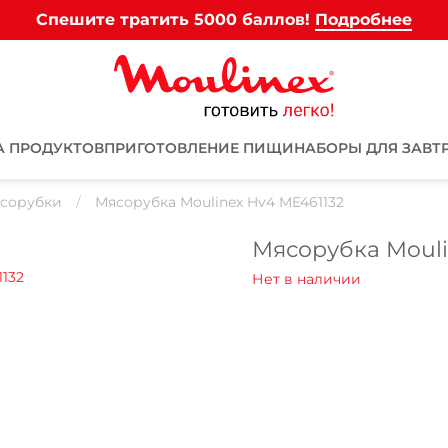
Спешите тратить 5000 баллов!
Подробнее
А ПРОДУКТОВ
ПРИГОТОВЛЕНИЕ ПИЩИ
НАБОРЫ ДЛЯ ЗАВТ
сорубки
Мясорубка Moulinex Hv4 ME461132
Мясорубка Mouli
Для клиентов всех банков
Разбейте
оплату на части