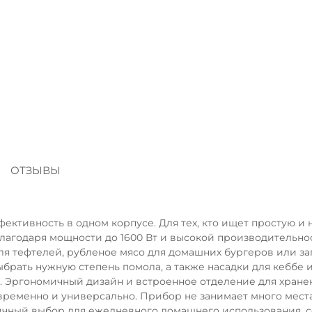
Сегодня
25
%
Добавляйте товары
в корзину
Я
ОТЗЫВЫ
Оплачивайте сегодня только
25
% картой любого бан
ективность в одном корпусе. Для тех, кто ищет простую 
лагодаря мощности до 1600 Вт и высокой производительност
Получайте товар
выбранный способом
я тефтелей, рубленое мясо для домашних бургеров или заг
рать нужную степень помола, а также насадки для кеббе и
. Эргономичный дизайн и встроенное отделение для хране
ременно и универсально. Прибор не занимает много места,
Оставшиеся
75
% будут
списываться
тичный выбор для ежедневного домашнего использования, с