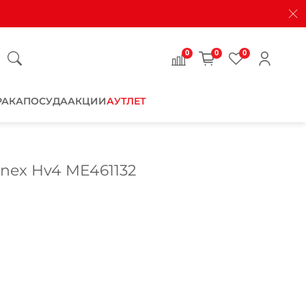
0
0
0
РАКА
ПОСУДА
АКЦИИ
АУТЛЕТ
nex Hv4 ME461132
Закрыть