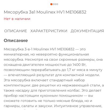
Оплачивайте сегодня только
25
% картой
Мясорубка 3в1 Moulinex HV1 ME106832
любого банка
ОПИСАНИЕ
ХАРАКТЕРИСТИКИ
ДОКУМЕНТАЦИЯ
Получайте товар
выбранный способом
Описание
Мясорубка 3-в-1 Moulinex HV1 ME106832 — это
Оставшиеся
75
% будут
миниатюрная, но невероятно функциональная
списываться
с вашей карты
мясорубка. Несмотря на свои скромные размеры, она
оснащена двигателем мощностью до 1400 Вт,
по
25
%
каждые 2 недели
позволяющим перерабатывать до 1,7 кг мяса в минуту
— впечатляющий результат для компактной модели.
Эта мясорубка включает стандартный набор
комплектации: две решетки из нержавеющей стали, а
Подробнее
также насадку для приготовления колбас. Это делает
об оплате Плайтом
прибор настоящим кухонным помощником — вы
сможете готовить не только мясные блюда, но и
гарниры, салаты и закуски. Интуитивное управление,