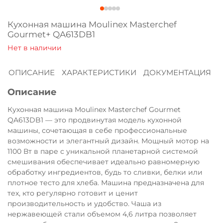
Оплачивайте сегодня только
25
% картой
Кухонная машина Moulinex Masterchef
любого банка
Gourmet+ QA613DB1
Получайте товар
ОПИСАНИЕ
ХАРАКТЕРИСТИКИ
ДОКУМЕНТАЦИЯ
выбранный способом
Описание
Оставшиеся
75
% будут
Кухонная машина Moulinex Masterchef Gourmet
QA613DB1 — это продвинутая модель кухонной
списываться
с вашей карты
машины, сочетающая в себе профессиональные
по
25
%
каждые 2 недели
возможности и элегантный дизайн. Мощный мотор на
1100 Вт в паре с уникальной планетарной системой
смешивания обеспечивает идеально равномерную
обработку ингредиентов, будь то сливки, белки или
Подробнее
плотное тесто для хлеба. Машина предназначена для
об оплате Плайтом
тех, кто регулярно готовит и ценит
производительность и удобство. Чаша из
нержавеющей стали объемом 4,6 литра позволяет