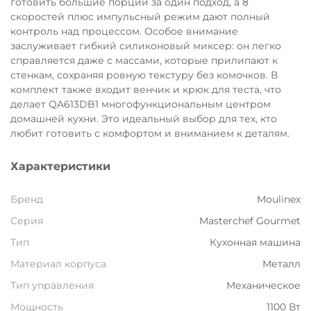
готовить большие порции за один подход, а 8
Остались вопросы?
скоростей плюс импульсный режим дают полный
8 800 302-02-51
контроль над процессом. Особое внимание
25
заслуживает гибкий силиконовый миксер: он легко
раз в 2 недели
plait.ru
справляется даже с массами, которые прилипают к
стенкам, сохраняя ровную текстуру без комочков. В
комплект также входит венчик и крюк для теста, что
делает QA613DB1 многофункциональным центром
домашней кухни. Это идеальный выбор для тех, кто
любит готовить с комфортом и вниманием к деталям.
Характеристики
Бренд
Moulinex
Серия
Masterchef Gourmet
Тип
Кухонная машина
раз в 2 недели
Материал корпуса
Металл
Тип управления
Механическое
Мощность
1100 Вт