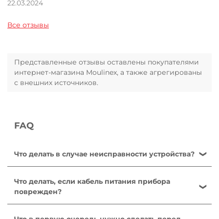
22.03.2024
Все отзывы
Представленные отзывы оставлены покупателями
интернет-магазина Moulinex, а также агрегированы
с внешних источников.
FAQ
Что делать в случае неисправности устройства?
После ознакомления с инструкциями по запуску
прибора в руководстве пользователя убедитесь,
Что делать, если кабель питания прибора
что электрическая розетка находится в рабочем
поврежден?
состоянии, подключив к ней другое устройство.
Не пользуйтесь устройством. Во избежание
Если прибор не заработал, не пытайтесь разобрать
опасности, замените кабель в центре технического
Что в первую очередь нужно сделать перед