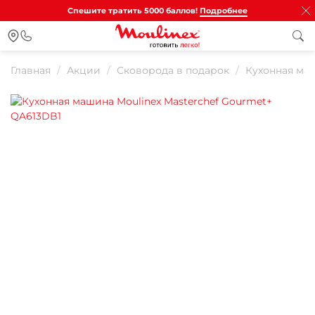
Спешите тратить 5000 баллов!
Подробнее
Главная
Акции
Сковорода в подарок
Кухонная маш
Для клиентов всех банков
Разбейте
оплату на части
Сегодня
25
%
Добавляйте товары
в корзину