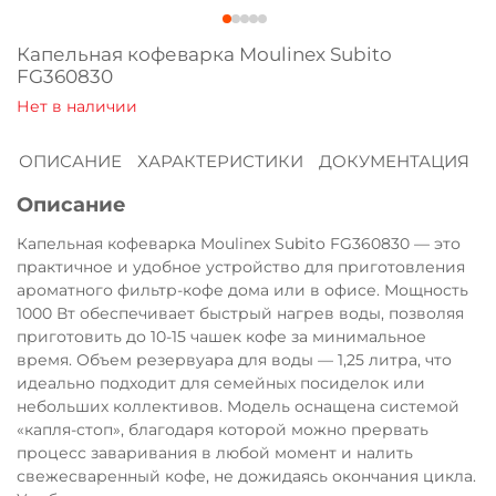
Оплачивайте сегодня только
25
% картой
Капельная кофеварка Moulinex Subito
любого банка
FG360830
Получайте товар
ОПИСАНИЕ
ХАРАКТЕРИСТИКИ
ДОКУМЕНТАЦИЯ
выбранный способом
Описание
Оставшиеся
75
% будут
Капельная кофеварка Moulinex Subito FG360830 — это
практичное и удобное устройство для приготовления
списываться
с вашей карты
ароматного фильтр-кофе дома или в офисе. Мощность
по
25
%
каждые 2 недели
1000 Вт обеспечивает быстрый нагрев воды, позволяя
приготовить до 10-15 чашек кофе за минимальное
время. Объем резервуара для воды — 1,25 литра, что
идеально подходит для семейных посиделок или
Подробнее
небольших коллективов. Модель оснащена системой
об оплате Плайтом
«капля-стоп», благодаря которой можно прервать
процесс заваривания в любой момент и налить
свежесваренный кофе, не дожидаясь окончания цикла.