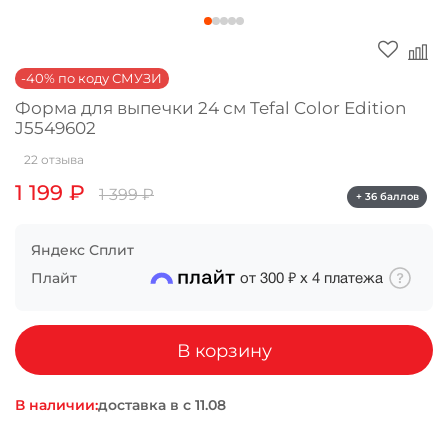
Оплачивайте сегодня только
25
% картой
любого банка
-40% по коду СМУЗИ
Форма для выпечки 24 см Tefal Color Edition
J5549602
Получайте товар
выбранный способом
22 отзыва
1 199 ₽
1 399 ₽
+ 36 баллов
Оставшиеся
75
% будут
списываться
с вашей карты
Яндекс Сплит
по
25
%
каждые 2 недели
Плайт
от
300 ₽
х
4
платежа
В корзину
Подробнее
об оплате Плайтом
В наличии:
доставка в