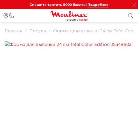
Спешите тратить 5000 баллов!
Подробнее
Главная
Посуда
Форма для выпечки 24 см Tefal Color 
Для клиентов всех банков
Разбейте
оплату на части
Сегодня
25
%
Добавляйте товары
в корзину