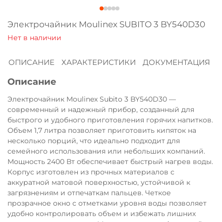
Оплачивайте сегодня только
25
% картой
Электрочайник Moulinex SUBITO 3 BY540D30
любого банка
ОПИСАНИЕ
ХАРАКТЕРИСТИКИ
ДОКУМЕНТАЦИЯ
Получайте товар
выбранный способом
Описание
Электрочайник Moulinex Subito 3 BY540D30 —
Оставшиеся
75
% будут
современный и надежный прибор, созданный для
списываться
с вашей карты
быстрого и удобного приготовления горячих напитков.
Объем 1,7 литра позволяет приготовить кипяток на
по
25
%
каждые 2 недели
несколько порций, что идеально подходит для
семейного использования или небольших компаний.
Мощность 2400 Вт обеспечивает быстрый нагрев воды.
Корпус изготовлен из прочных материалов с
Подробнее
аккуратной матовой поверхностью, устойчивой к
об оплате Плайтом
загрязнениям и отпечаткам пальцев. Четкое
прозрачное окно с отметками уровня воды позволяет
удобно контролировать объем и избежать лишних