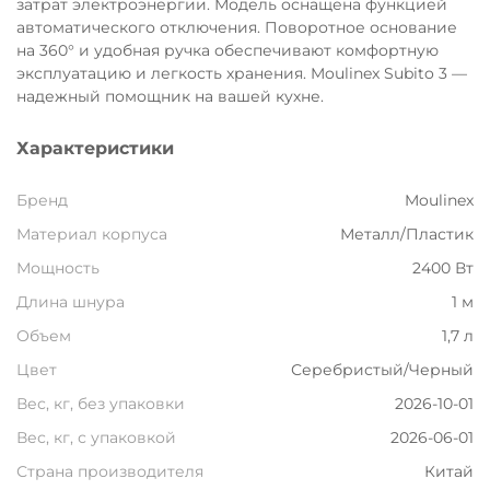
затрат электроэнергии. Модель оснащена функцией
Остались вопросы?
автоматического отключения. Поворотное основание
8 800 302-02-51
25
на 360° и удобная ручка обеспечивают комфортную
эксплуатацию и легкость хранения. Moulinex Subito 3 —
раз в 2 недели
plait.ru
надежный помощник на вашей кухне.
Характеристики
Бренд
Moulinex
Материал корпуса
Металл/Пластик
Мощность
2400 Вт
Длина шнура
1 м
Объем
1,7 л
Цвет
Серебристый/Черный
раз в 2 недели
Вес, кг, без упаковки
2026-10-01
Вес, кг, с упаковкой
2026-06-01
Страна производителя
Китай