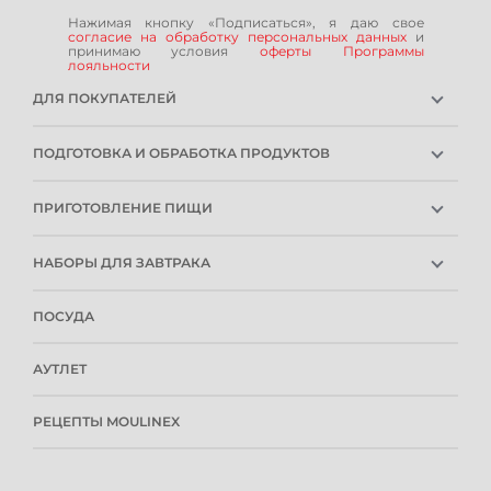
Нажимая кнопку «Подписаться», я даю свое
согласие на обработку персональных данных
и
принимаю условия
оферты Программы
лояльности
ДЛЯ ПОКУПАТЕЛЕЙ
ГАРАНТИЯ
ПОДГОТОВКА И ОБРАБОТКА ПРОДУКТОВ
РЕМОНТОПРИГОДНОСТЬ
ПОГРУЖНЫЕ БЛЕНДЕРЫ
СЕРВИСНЫЕ ЦЕНТРЫ
ПРИГОТОВЛЕНИЕ ПИЩИ
СТАЦИОНАРНЫЕ БЛЕНДЕРЫ
РОЗНИЧНЫЕ МАГАЗИНЫ
ХЛЕБОПЕЧКИ
СОКОВЫЖИМАЛКИ
ИНСТРУКЦИИ И FAQ
НАБОРЫ ДЛЯ ЗАВТРАКА
МИНИ-ПЕЧИ
МЯСОРУБКИ
КОНТАКТЫ И РЕКВИЗИТЫ
КОФЕВАРКИ
ФРИТЮРНИЦЫ
ПРИБОРЫ ДЛЯ НАРЕЗКИ
СПОСОБЫ ОПЛАТЫ
ПОСУДА
ЧАЙНИКИ
МУЛЬТИВАРКИ
МИКСЕРЫ
УСЛОВИЯ ДОСТАВКИ
ТОСТЕРЫ
БЛИННИЦЫ
КУХОННЫЕ КОМБАЙНЫ
ОБМЕН И ВОЗВРАТ
АУТЛЕТ
МОРОЖЕНЕЦЫ
АКСЕССУАРЫ ДЛЯ КУХОННЫХ МАШИН
ПОЛИТИКА КОНФИДЕНЦИАЛЬНОСТИ
ПУБЛИЧНАЯ ОФЕРТА
РЕЦЕПТЫ MOULINEX
ПРОГРАММА ЛОЯЛЬНОСТИ
РЕКОМЕНДАТЕЛЬНЫЕ ТЕХНОЛОГИИ